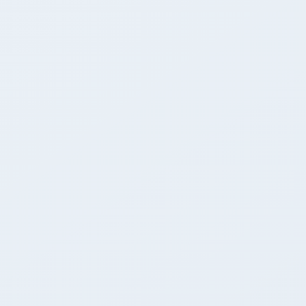
连续下注10次
球站
里选那些
透明——比如送
，任何需要你先
美加墨世界杯
利的，是理
杯是足球盛宴，
到精彩的进