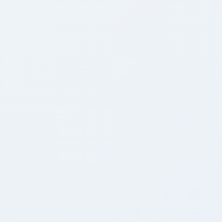
球网避坑指南
2026美加墨世界杯让
球网怎么选？365买球
平台实测与体育买球避
2026-05-01
坑指南
世界杯赌球网风险警
示！美加墨球盘买球网
与永利体育买球网真相
2026-04-25
揭秘
世界杯压球网，2026
世界杯比球站全攻略
——6686体育下球平
2026-04-30
台深度解析
世界杯足球压球网，
2026世界杯观赛新选
择？【五联赛体育网】
2026-05-03
带你全面了解
推荐文章