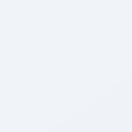
析
转会爆料
数据榜单
赛事前瞻
榜单
> 正文
界杯买球站-美加墨让球赛-球探压球网：2
盘口玩法详解【球探压球网】球迷必看
数据榜单
116
0
加墨世界杯即将点燃全球球迷的热情，对于热衷于体育竞猜的朋友
选择、
美加墨让球赛
的盘口分析，以及
球探压球网
的实时数据，
作为一个混迹球市多年的老球迷，我从2018年俄罗斯世界杯开
026年，看过不少新手因为不懂规则踩坑，也见过老手靠着球探
内容，我就把这几年的实战心得掰开了讲，保证你看完能少走弯