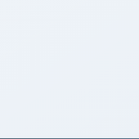
的数据到底准不准？三个维度教你验证
加墨世界杯让球赛的典型策略：防守反击 vs 控球碾压
会员福利”别乱领，小心被套牢
2026年世界杯买球，心态比技术重要
墨世界杯买球站？新手该怎么挑？
就是咱们下注的地方，但2026年市面上平台鱼龙混杂，有些甚至
的旗号搞钓鱼。我自己的经验是，
正规的站
一定具备三个特征：一
更新跟得上国际主流，三是客服能24小时解决疑问。比如像
球探
有专业的数据团队支撑，从预选赛到小组赛，每一场让球盘的波
些花里胡哨的促销活动，真正决定你能不能赚钱的，其实是盘口