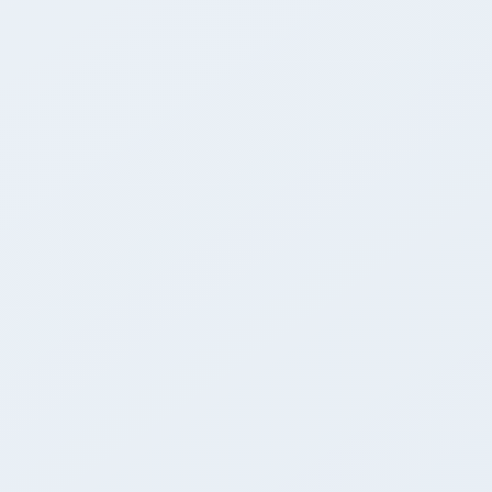
越理性。如果你真要玩，建议先从小额投注开始，用几
场小组赛测试一下你对赔率和数据的判断力。
总结：2026年美加墨世界杯，你的行动计划
最后，给你三个可落地的建议：第一，提前注册并验证
b
et体育网
等主流堵球站的账户，避免大赛期间服务器拥
堵；第二，花一周时间研究各队的预期进球数据和历史
交锋记录，不要只看名气；第三，设置单场投注上限，
比如不超过总资金的10%，这是保住本金的核心纪律。2
026年的夏天，让我们一边享受
美加墨世界杯堵球站
的实
时赔率跳动，一边享受足球最纯粹的激情——记住，别
让赌球毁了你看球的心情，赚钱只是顺便的事。
世界杯体育进球
美加墨世界杯堵球站