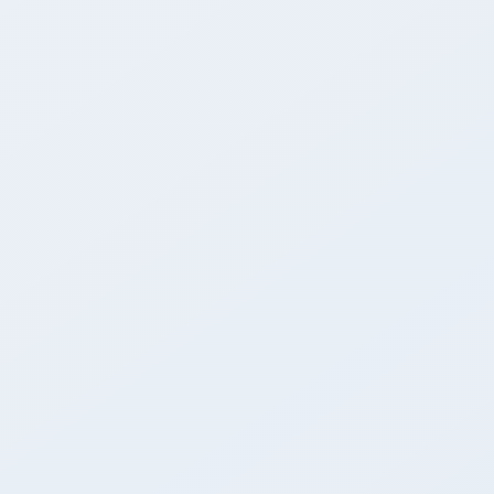
写在最后：享受比赛，理性观赛
2026年的夏天属于足球，属于每个在深夜呐喊的球迷。
世界杯进球赛
的魅力在于未知，而
美加墨世界杯投球站
和
环亚足球买球网
正是帮你把未知转化为体验的工具。
记住，最好的预测不是“赢了多少”，而是你看懂了多少战
术、认识了多少新朋友、又收获了多少快乐。放下手
机，去现场或者朋友家一起看球吧——这才是世界杯该
有的样子。
美加墨世界杯
环亚足球买球网
上一篇
下一篇