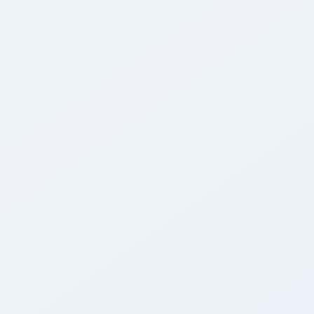
4.
怎么用这些平台“看透”一场进球赛？
5.
几个实用小技巧：新人避坑指南
6.
写在最后：享受比赛，理性观赛
2026美加墨世界杯：进球赛的新玩法
这届世界杯首次由三个国家联合主办，赛程拉长，强弱
对决的变数更多。比如小组赛里，你猜加拿大能不能在
主场爆冷？美国队年轻阵容的冲击力如何？这些都不再
是简单的“谁赢谁输”。
世界杯进球赛
的精彩，在于每一个
进球都可能改写小组出线格局。很多球迷开始提前研究
各队战术、球员伤病、甚至裁判风格——而这些信息，
恰好是
美加墨世界杯投球站
的核心卖点。它不只是一个
看数据的网站，更像一个把专业分析师、民间大神和普
通球迷聚在一起的“作战室”。