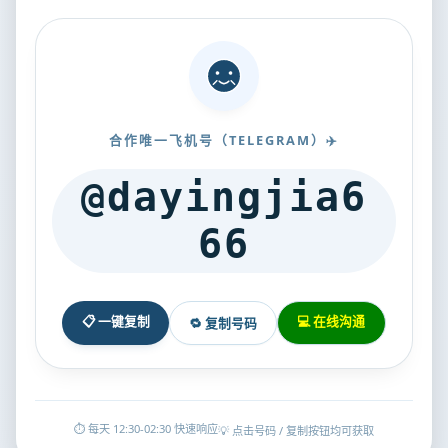
说到
环亚足球买球网
，算是业内比较老牌的综合性平台
了。它的优势在于：第一，覆盖范围广，从世界杯到五
大联赛甚至二级联赛都有；第二，提现速度靠谱，我身
边有朋友测试过，常规金额当天就能到账；第三，客服
响应快，深夜值班也有人。不过要提醒一句：任何平台
都千万不能上头。我的建议是，把它当作提升观赛体验
的“辅助工具”，而不是赚钱机器。比如你压一百块猜总进
球数，赢了买个夜宵；输了就当支持喜欢的球队，心态
就对了。
怎么用这些平台“看透”一场进球赛？
以即将到来的淘汰赛为例，你可以在
美加墨世界杯投球
站
上先查看双方近5场进球数、射门转化率、定位球得分
率等数据。然后去
环亚足球买球网
对比实时赔率——如