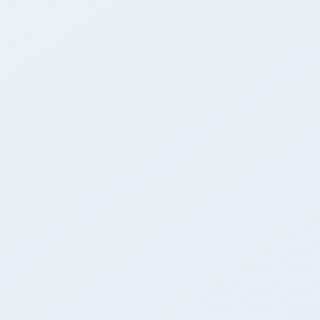
2026年美加墨世界杯注定精彩，但再好看的比赛也别上
头。
世界杯体育足球买球站
只是工具，
bet16买球站
虽然
靠谱，但盈亏终归看个人判断。记住：足球是圆的，什
么都可能发生。保持冷静，享受比赛本身，才是真球迷
该有的态度。
世界杯体育足球买球站
bet16买球站
上一篇
下一篇
世界杯堵球站-美加墨世界杯体育进球-bet16堵球网：2026美加墨世界杯观赛与投注参考【世界杯堵球站】
世界杯体育足球压球站：2026美加墨世界杯进球预测指南【bet16球盘站】
相关文章