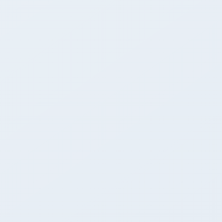
世界杯体育足球买球站：20
世界杯体育足球买球站-202
26年如何选择可靠平台？
6世界杯让球网-beat365体
【火狐体育买球网】深度解
育足球压球网：如何挑选靠
析
谱平台？【2026世界杯】
观赛与投注指南
世界杯体育足球买球站-美
世界杯体育足球买球站-美
加墨世界杯买球赛-欧洲压
加墨体育买球-dafa大发买
球网：2026年美加墨世界
球站：2026美加墨世界杯
杯投注平台全面解析【世界
球迷必看指南【世界杯体育
杯买球】指南
足球买球站】
世界杯体育足球买球站，20
世界杯体育足球买球站！美
26世界杯让球网怎么选？
加墨世界杯足球进球暗藏玄