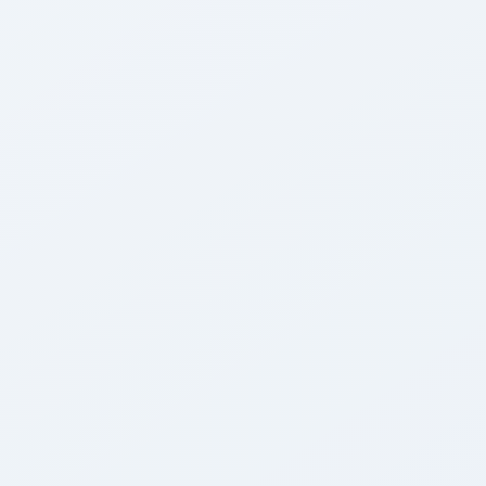
1.
美加墨世界杯足球进球：三大看点解析
2.
bet16买球站：为什么老玩家都在推？
3.
世界杯体育足球买球站怎么选？3个硬指标
4.
美加墨世界杯足球进球投注技巧
5.
关于bet16买球站的常见问题（Q&A）