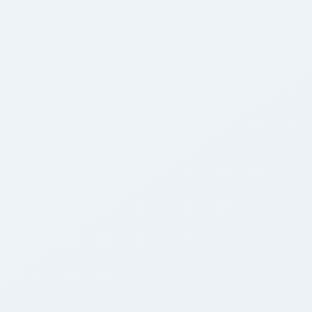
6.
总结：稳字当头，理性投注
美加墨世界杯足球进球：三大看点解析
先说比赛本身。2026年世界杯由美国、加拿大、墨西哥
三国联办，赛制也升级了——48支球队，80场比赛，进
球数肯定会比往届多。根据以往数据，平均每场进球数
在2.5-2.7之间，但扩军后弱队增多，大比分可能更常
见。比如亚洲、非洲的球队跟欧美强队交手，防守漏洞
容易被放大。所以如果你在
世界杯体育足球买球站
上看
盘口，不妨多关注“总进球数大于2.5”这样的选项。
bet16买球站：为什么老玩家都在推？
说到
bet16买球站
，圈内口碑一直不错。首先它深耕足球