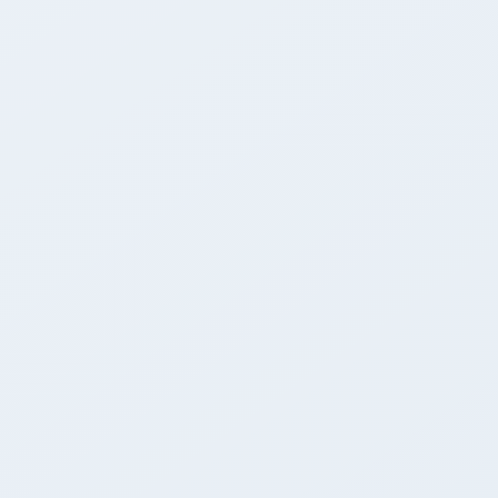
迟低，走地数据同步快，不像某些平台画面卡在半场
了，球都进了还显示平局。
另一个亮点是客服。之前有个朋友半夜三点遇到充值未
到账，在线客服五分钟内就回复了，最后补了等额筹码
并送了红包。这种细节在
世界杯体育足球买球站
中确实
少见。当然，
dafa大发买球站
也有短板——它的App在部
分安卓机型上偶尔闪退，不过今年已经更新了2026版，
基本解决了这个问题。
最后说一句真心话：买球本身是娱乐，别想着靠它发
财。
世界杯体育足球买球站-美加墨体育买球-dafa大发买
球站
这些关键词背后，是无数和你我一样热爱足球的
人。选个靠谱的站点，小赌怡情，享受比赛过程，才是
正解。