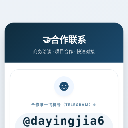
球多。如果一家平台连美加墨世界杯的资格赛都不开，
那它大概率就是个小作坊。你可以在开赛前两周先注册
试用，看看客服响应速度和提现流程，别等到开赛那天
手忙脚乱。
二、新手在世界杯体育足球买球站-美加墨体育买
球中容易踩的坑
我发现很多新手的心理是：大赛来了，随便找个平台冲
进去，赢了就提，输了就骂。结果往往是赢了提不出
来。结合身边真实案例，
世界杯体育足球买球站
里常见
的陷阱有三类：
第一，钓鱼链接。
有些人通过微信群、短视频评论区发“内部
通道”，点进去界面跟正版一模一样，但IP是钓鱼的。一定要
手动输入官网地址。