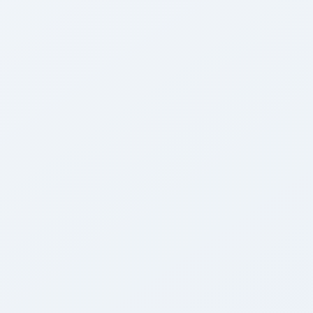
选？老平台靠不靠谱？新手怎么避坑？今天咱就掰开揉
碎聊聊。
1.
一、2026美加墨世界杯买球怎么选？先看平台资质和
口碑
2.
二、新手在世界杯体育足球买球站-美加墨体育买球中