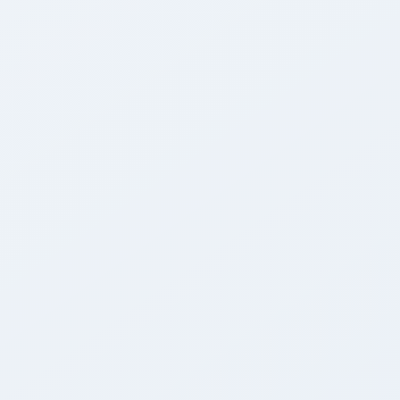
球网避坑指南
2026美加墨世界杯让
球网怎么选？365买球
平台实测与体育买球避
2026-05-01
坑指南
世界杯赌球网风险警
示！美加墨球盘买球网
与永利体育买球网真相
2026-04-25
揭秘
世界杯压球网，2026
世界杯比球站全攻略
——6686体育下球平
2026-04-30
台深度解析
世界杯足球压球网，
2026世界杯观赛新选
择？【五联赛体育网】
2026-05-03
带你全面了解
推荐文章