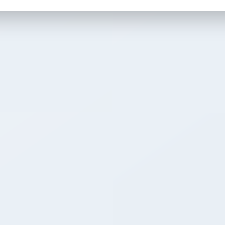
南：别踩这五个雷
接
：朋友圈、微信群发的美加墨世界杯网网址，先自己手动输入确认
：正常的体育球盘网赔率波动在合理范围，超出平常30%以上的很可
息
：任何打着内部消息旗号的推荐，都是割韭菜。
：在美加墨世界杯体育球盘网上注册时，别填真实身份证、银行卡号
：看球图个乐，输了别上头去追。
赛新姿势：边看边玩更过瘾
实还有很多方式能增加参与感。比如用“美加墨世界杯网”的赛程
来猜比分；或者关注“365bt让球网”上的实时数据统计，自己分
甚至可以记录每场比赛的让球走势，做个小游戏看看自己的预测
的核心是娱乐，不是赚钱。
：2026年世界杯官方授权的合作伙伴名单会在FIFA官网公布，
非官方平台都要留个心眼。无论你在“美加墨世界杯网”还是“美加