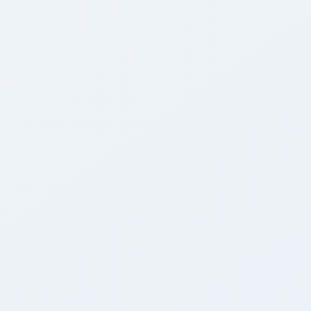
球网避坑指南
2026美加墨世界杯让
球网怎么选？365买球
平台实测与体育买球避
2026-05-01
坑指南
世界杯赌球网风险警
示！美加墨球盘买球网
与永利体育买球网真相
2026-04-25
揭秘
世界杯压球网，2026
世界杯比球站全攻略
——6686体育下球平
2026-04-30
台深度解析
世界杯足球压球网，
2026世界杯观赛新选
择？【五联赛体育网】
2026-05-03
带你全面了解
推荐文章