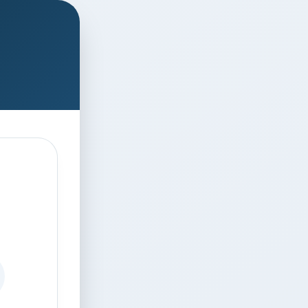
世界杯买球网
(16)
世界杯足球买球网
(13)
2026世界杯
(16)
6年，情况已
世界杯足球网
(13)
繁被封，服务
世界杯投球网
(15)
。其次，一些
世界杯体育买球
(14)
操作者的套路就
2026世界杯投注指南
(11)
世界杯足球买球
(15)
显示）自己找。
2026美加墨世界杯
(13)
世界杯买球赛
(13)
之类的关键词，看
世界杯买球站
(13)
遍完整的“充→