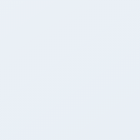
的钱，是另一个人输的，而平台稳赚不赔。更糟心的是，很多所
网”连基本的用户资金安全都保障不了。2025年就已经有不少玩
的概率微乎其微。
如果你真的想通过竞猜增加看球趣味，不如就在朋友圈里和朋友
茶，输赢都开心。要是非要选择线上的体育买球平台，记住“365b
去查它在2026年有没有被工信部列入黑名单，有没有网友曝出
乐第二。
参与，别让热情冲昏头
加墨世界杯注定精彩，从梅西、C罗可能的谢幕战，到新星们的一战
。而
世界杯社区
作为大家分享激情的阵地，更应该是一个干净纯
墨世界杯体育买球网-365bt压球网
这类事物，如果你决定接触，
：比赛不可预测，但你的钱袋子可以由自己把控。