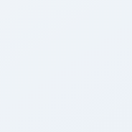
为什么成了球迷的“第二主场”？
球网在2026年还能用吗？这些细节你得搞清楚