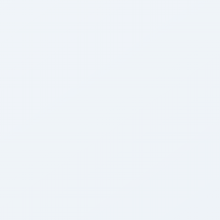
1031
1219
5
文章
标签
分类
网站分类
热门战报
深度分析
转会爆料
数据榜单
1.
世界杯社区
赛事前瞻
2.
365bt压