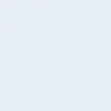
bt体育球盘买球站
五大联赛体育进球
上一篇
下一篇
英超体育足球压球赛-预选赛体育球盘赛：2026年实战策略与避坑指南【英超体育足球压球赛】
预选赛买球赛-美加墨世界杯体育球盘比球：2026年观赛攻略与技巧
相关文章
世界杯体育球盘买球赛：20
26美加墨新玩法全解析【bt
体育球盘买球站】
COPYRIGHT © 2010-2026
东宅港足球「全球足球，一网打尽——你的私人赛事情