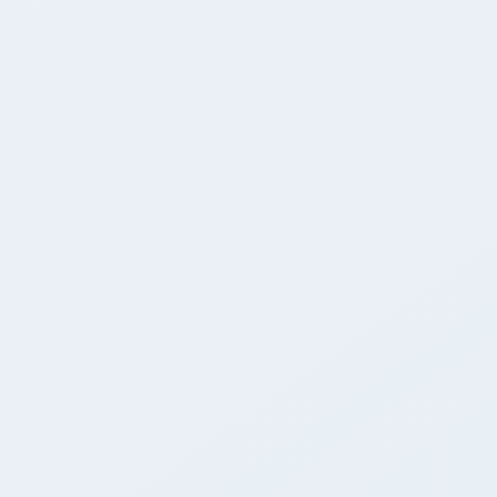
球2.8个，而法兰克福客场防守漏洞百出，近3场丢了9
球。更关键的是，多特主力前锋阿德耶米伤愈复出，球
队上下急需一场大胜提振士气。于是我果断选择“大球+主
队赢盘”。结果多特4:1大胜，进球数轻松超过3.25。这个
案例说明，
基本面+盘口趋势+球队动态
三重验证，才是
五大联赛体育进球
的正确打开方式。
独家技巧：如何识别“进球剧本”？
在
bt体育球盘买球站
里摸爬滚打多年，我发现五大联赛
其实有固定的“进球剧本”。比如英超喜欢在下半场70分钟
之后发威，尤其是0:0的胶着局面，往往会在最后20分钟
突然进球——因为体能下降导致防线漏洞。意甲则相
反，经常是上半场先入为主，然后下半场开始死守。西
甲呢？除非是皇马巴萨这样的强队，否则很多中游球队