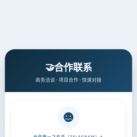
如何利用统计数据提升命中率？
很多玩家在
bt体育球盘买球站
上买进球，只是凭感觉或
者看名气。其实更靠谱的办法是
关注“预期进球”（xG）数
据
。例如某支球队xG值很高但实际进球少，说明要么运
气差要么门将神勇；反之xG低却进球多，往往不可持
续。2026年各家数据平台已经把xG更新到每场比赛的实
时动态，结合盘口变化，能帮你过滤掉很多无效信息。
另外，
五大联赛体育进球
还有一个容易被忽略的因素：
裁判尺度。比如英超裁判对对抗容忍度高，进球机会更
多；西甲则偏爱吹停比赛，节奏慢、进球少。把这些细
节记下来，比单纯追热门球队有效得多。
常见误区：别被“大热”盘口带偏