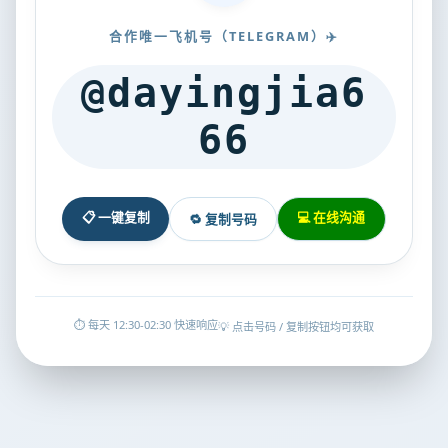
说到这个，我得先泼盆冷水：不要轻信那些“稳赚”“包中”
的推荐，更不要用非正规平台。在2026年，许多主流体
育平台都推出了合规的
美加墨世界杯体育球盘比球
功
能，但你要学会鉴别：第一，看平台是否有正规牌照；
第二，看赔率是否和国际主流市场同步；第三，看提现
规则是否清晰。建议你优先选择那些有长期口碑、用户
反馈透明的渠道。另外，
预选赛买球赛
和正赛不太一
样，预选赛冷门多，反而适合小注多串，而不是重注单
场。
从数据看趋势：2026年预选赛几个值得关注的球
队
亚洲区：
日本、韩国、伊朗依然是传统强队，但澳大利亚和
沙特也各有底蕴，尤其是日本队旅欧球员越来越多，整体实
力提升明显。