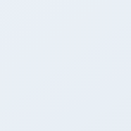
赛更多是练手和积累经验。
总结：用享受的心态去看球，理性参与球盘比球
写到最后，我想说：
预选赛买球赛-美加墨世界杯体育球
盘比球
其实是一个让你的观赛体验更丰富的过程。关键
是要保持清醒，别被一时的红黑冲昏头。2026年世界杯
是北美首次举办如此大规模赛事，从预选赛到决赛圈，
每一场都值得细细品味。多积累数据、多复盘、多交
流，你会发现球盘比球里藏着很多足球本身的魅力。希
望每个球迷都能在这个世界杯周期里，既看到精彩赛
事，也玩得开心、玩得理性。
预选赛买球赛
美加墨世界杯体育球盘比球