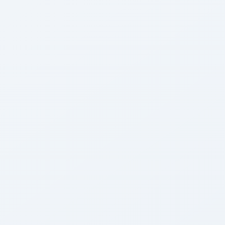
网站首页
>
数据榜单
> 正文
预选赛买球赛-美加墨世界杯体育球盘比
球：2026年观赛攻略与技巧
2026-07-02
数据榜单
64
0
随着2026年美加墨世界杯的脚步越来越近，全球球迷的
激情已经被点燃。从预选赛阶段开始，各大洲的球队都
在为晋级名额拼尽全力，而“预选赛买球赛-美加墨世界杯
体育球盘比球”这类话题在球迷圈里也越来越热。很多人
除了关注比赛本身，还会想了解球盘比球怎么玩、怎么
选，才能既享受比赛又不踩坑。今天这篇内容，我就从