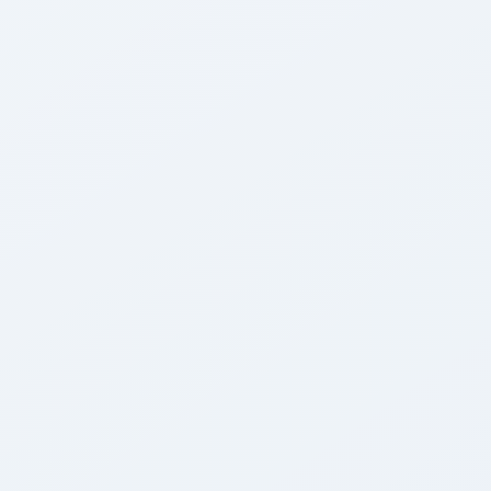
实战角度和你聊聊2026年世界杯预选赛的那些门道。
1.
预选赛阶段，为什么球盘比球会这么火？
2.
美加墨世界杯体育球盘比球：这些细节你留意了吗？
3.
如何挑选靠谱的预选赛买球赛渠道？