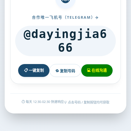
核，尤其是让球赛这种高赔率玩法，赢了钱恨不得拖你一个
月。建议优先选
6686体育买球站
这类有实体牌照且支持24小
时秒到账的站点。
盘口更新频率
：真正的专业平台会在赛前48小时到开赛前5
分钟持续调整盘口水位。如果你发现某个美加墨赌球网的初
盘和终盘变化超过20%，说明庄家对比赛走向没有把握，这
时候跟单风险极高。
是否有“反水”陷阱
：很多平台拿高额返水当诱饵，但
让球赛
的返水通常只针对独赢盘，而让球盘往往被排除在外。注册
前一定要看清条款，别被文字游戏坑了。
三、6686体育买球站的实用技巧：让球赛的“黄金
分割”法则
我在
6686体育买球站
实战了三年，发现让球赛最稳的策
略不是追强队，而是抓“临界点”。比如当一支强队客场让
出半一（0.75球）时，如果客队近期客场战绩一般，而