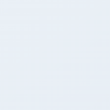
相关文章
世界杯现金网-2
美加墨体育足球
et5365球盘站
6美加墨世界
指南与热门球
世界杯现金网（
【世界杯现金
6美加墨体育
网）怎么选？
COPYRIGHT © 2010
元体育足球买