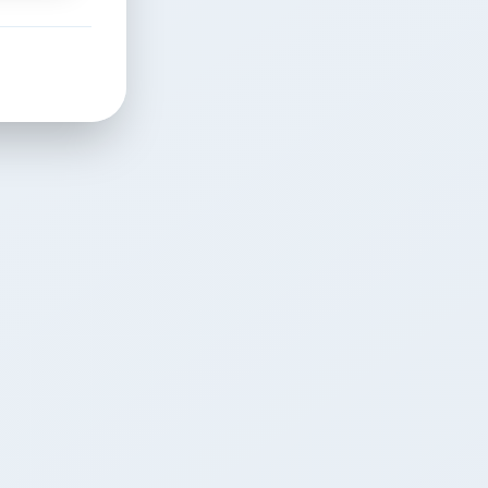
世界杯体育买球网
(13)
世界杯体球网
(13)
世界杯让球网
(14)
比如中国体育
世界杯压球网
(14)
平台会推出“预
世界杯堵球网
(14)
加墨世界杯球盘
世界杯体育球盘
(13)
问题。
世界杯球盘网
(14)
议立刻截图举
。很多这样的
后台读取通讯