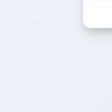
加墨球盘站-bet28365
体育足球买球网 全面
2026-06-11
2026年美
解析2026世界杯投注
平台【bet28365】
2026年世界杯网-2026
美加墨买球站：如何找
如果你只是想
到靠谱的bet28365体育
2026-06-11
彩票。虽然赔
球盘买球站？【观赛与
安全指南】
2026世界杯网-2026美
测赢奖品”之
加墨球盘买球站-
买球站”。记
bet28365体育足球压球
2026-06-11
站，2026美加墨世界
杯投注全攻略【2026
美加墨世界杯网-2026
遇到“FIF
世界杯网】实战指南
美加墨足球压球站-
bet28365体育足球买球
2026-06-11
站：2026年世界杯竞
如果你在网页
猜怎么选？【美加墨世
世界杯社区-2026美加
报。微信、抖
界杯】深度盘点
墨足球买球站，
bet28365堵球站深度解
网站还会植入
2026-06-11
析【球迷必看】
录，后续你会