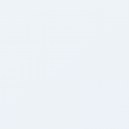
球网避坑指南
2026美加墨世界杯让
球网怎么选？365买球
平台实测与体育买球避
2026-05-01
坑指南
世界杯赌球网风险警
示！美加墨球盘买球网
与永利体育买球网真相
2026-04-25
揭秘
世界杯压球网，2026
世界杯比球站全攻略
——6686体育下球平
2026-04-30
台深度解析
世界杯足球压球网，
2026世界杯观赛新选
择？【五联赛体育网】
2026-05-03
带你全面了解
推荐文章