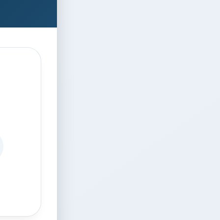
世界杯买球网
(16)
平台的惯用伎
世界杯足球买球网
(13)
个人或机构进行
“赢了”两千，
2026世界杯
(16)
“账户异常”为
世界杯足球网
(13)
点，一律视为高
世界杯投球网
(15)
世界杯体育买球
(14)
2026世界杯投注指南
(11)
世界杯足球买球
(15)
2026美加墨世界杯
(13)
机字母或数字，
世界杯买球赛
(13)
公账户。
世界杯买球站
(13)
只是诱饵。