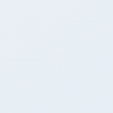
026
世界杯现金网-美加
世界杯现金网-2026
世界杯
网-b
墨体育投球站-12bet
世界杯体育足球比
美加
：202
堵球网：2026年美
球-bet36体育足球买
球站-b
杯观赛
加墨世界杯投注平台
球网：2026年球迷
站：2
队前瞻
怎么选？
必看指南！
看观
202
世界杯现金网-2026
世界杯体育足球网：
世界
网】
足球
世界杯体育足球比
美加墨世界杯球盘买
墨体育
KY开
球-乐鱼leyu体育网：
球站-ag买球网，202
26年
-2026
东宅港足球「全球足球，一网打尽——你的私人赛事情报站。」
ALL RIGHTS
球网实
2026世界杯盛宴将
6年观赛与盘口分析
如何