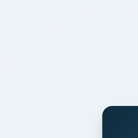
3.
如何一眼识
最新文章
4.
2026年
5.
遇到“FIF
体育世界杯买球网：
2026美加墨体育买球
6.
写在最后：
站实战评测【be365堵
2026-06-11
球网】新手必看
为什么202
世界杯足球买球：
2026美加墨体育球盘
买球站怎么选？
2026-06-11
每一届世界杯
【be365投球网】实战
三国联办，时
指南
世界杯买球入口-2026
美加墨体育足球压球
大。不法分子
站-be365体球网，你怎
2026-06-11
猜平台。实际
么选？【2026美加墨
世界杯】观赛与竞猜攻
世界杯线上买球新趋
无处维权。
略
势：2026美加墨体育
足球买球站与be365让
2026-06-11
“FIFA买
球网实战指南