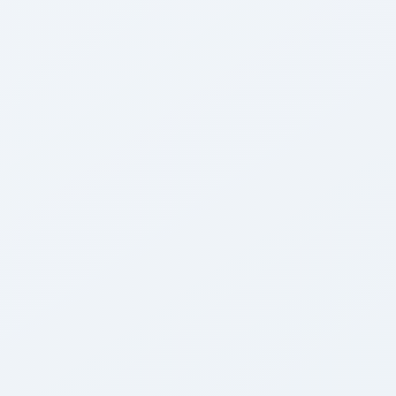
析
转会爆料
数据榜单
赛事前瞻
榜单
> 正文
金网-美加墨世界杯球盘买球站-FIFA买
须避开！【2026年最新避坑指南】
数据榜单
120
0
加墨世界杯越来越近，全球球迷的热情早已被点燃。与此同时，网络
加墨世界杯球盘买球站”、“FIFA买球网”的讨论也多了起来。很
不经意间看到这些带有诱惑性词汇的链接。但请记住，这些所谓
都是非法赌博平台，背后藏着巨大的风险。今天我们就来详细拆
钱包，安全看球。