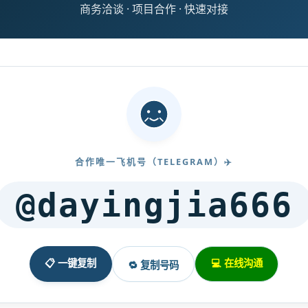
“FIFA买球网”这个名字，以为和国际足联有关系。其实这只是黑
FA的知名度和公信力为自己背书。真实的FIFA官方从未授权任何
买球”业务。我身边就有朋友去年试过类似网站：第一次充值几百块
是加大投入，结果第二次赢了五千却无法提现，客服以“系统维护”
就是典型的“杀猪盘”。所以，任何打着“FIFA买球网”名号的站
别非法“世界杯现金网”？
页面做得很精美，但从细节很容易露出马脚：
正的合规平台会有清晰的备案信息，而“世界杯现金网”通常是一串随
址。
：要求通过私人微信、支付宝转账或者虚拟币充值，绝不支持银行对
为了吸引用户，他们往往开出比正规平台高出10%-20%的赔率，但这
资质
：你要求看执照，他们要么发一张P的图，要么直接拒绝。