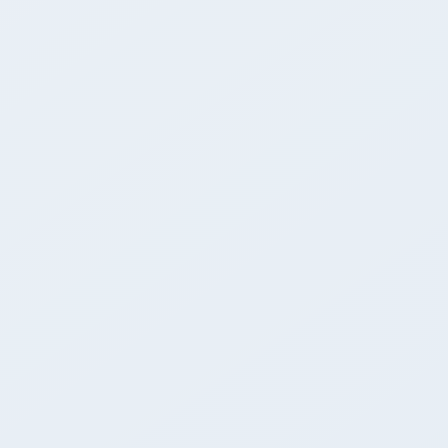
观赛，足球的快乐永远在比分之外。
世界杯体育足球网
美加墨世界杯球盘买球站
上一篇
下一篇
世界杯体育买球网-美加墨世界杯足球买球站-best365压球站 | 2026观赛投注全攻略【世界杯体育买球网】
世界杯体育压球网：美加墨世界杯买球站怎么选？【best365投球站】真实体验分享
相关文章
世界杯体育足球网指南：20
世界杯体育足球网-2026美