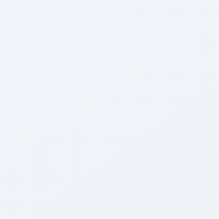
网站首页
>
数据榜单
> 正文
世界杯体育足球网-美加墨世界杯球盘买球
站-BEST365体球站：2026年球迷必看观赛
指南
2026-06-01
数据榜单
101
0
1.
美加墨世界杯来了，球迷们准备好了吗？
2.
美加墨世界杯有哪些看点？从赛制到热门球队
3.
什么是球盘买球站？普通人如何看懂盘口？
4.
best365体球站为何成为2026年球迷热议焦点？