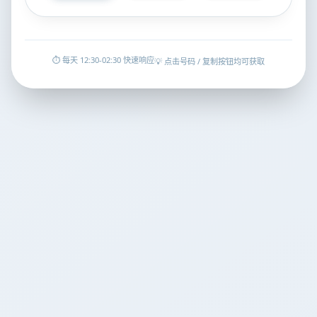
关注临场盘口变化：
赛前几小时甚至几分钟的盘口波动往往
反映真实信息。比如某队核心球员突然受伤，盘口会立刻调
整。在
世界杯体育足球网-美加墨世界杯球盘买球站-best365
体球站
的“即时盘口”栏目，你能看到指数走势图，这是判断
比赛走向的重要参考。
结合基本面看盘口：
不要只看赔率数字。比如一支球队在小
组赛已经出线，可能会轮换主力，此时盘口即便支持它，实
际胜算也打折扣。把这些变量纳入分析，比单纯迷信盘口靠
谱得多。
设定心理预算：
如果你尝试用盘口信息娱乐，请务必给自己
定一个上限。记住，没有任何盘口能保证100%准确，足球的
魅力正在于它的不可预测性。享受比赛本身，比什么都有
趣。
2026年观赛神器：如何找到靠谱的数据源？
市场上体球站鱼龙混杂，有的更新慢，有的数据造假。