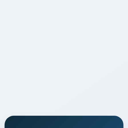
丰富的大赛经验稳扎稳打。除了东道主，传统豪强如巴
西、阿根廷、法国、英格兰依然是夺冠热门。在
世界杯
体育足球网-美加墨世界杯球盘买球站-best365体球站
上，你可以实时查看每场比赛的盘口变化、赔率波动以
及球队伤病情况，这些数据往往比新闻更快一步。
什么是球盘买球站？普通人如何看懂盘口？
很多球迷第一次接触“球盘”时觉得晦涩难懂，其实它并不
神秘。简单来说，盘口就是庄家根据两队实力差距开出
的“让球数”，比如德国对阵沙特，可能开出德国让两球半
的盘口。如果你通过
世界杯体育足球网-美加墨世界杯球
盘买球站-best365体球站
这类平台查看盘口信息，会发
现里面包含主胜、平局、客胜的赔率，以及大小球、单
双数等衍生玩法。记住：盘口不是预测结果，而是平衡