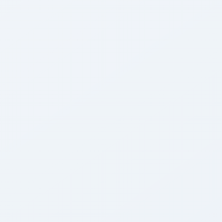
5.
新手避坑指南：用盘口信息辅助观赛的3个技巧
6.
2026年观赛神器：如何找到靠谱的数据源？
7.
总结：让世界杯体育足球网成为你的观赛搭档
美加墨世界杯来了，球迷们准备好了吗？
2026年的夏天注定不平凡——第23届世界杯将首次由美
国、加拿大和墨西哥三个国家联合主办。对于全球数以
亿计的足球迷来说，这不仅是顶级赛事的狂欢，更是通
过
世界杯体育足球网-美加墨世界杯球盘买球站-best365
体球站
这类平台感受赛场脉搏、获取即时资讯的绝佳时
机。无论你是资深老球迷还是刚入坑的新手，理解比赛
盘口、球队动态和投注市场的逻辑，都能让观赛体验提
升一个档次。