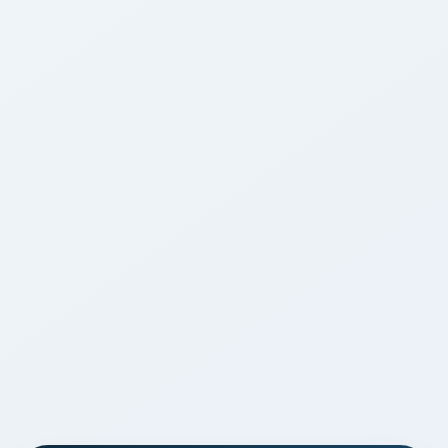
可靠的观赛渠道。不看广告看实效，帮
亚洲区世界杯体育进球免费高清观
你省下折腾的时间，专注享受每一场生
看直播（2026）｜别错过这些观赛
2026年世界杯亚洲区预选赛激战正酣，
死战。...
渠道！
如何免费高清观看直播成为球迷最关心
的问题。本文从央视、地方体育台、智
2026-07-03
转会爆料
能电视投屏、社交平台UGC直播等维
世界杯亚洲区预选赛直播
免费高清观看世界杯
度，分享多条靠谱且免费的观赛渠道，
并教你如何避开卡顿、延迟、广告陷
世界杯亚洲区预选赛直播网 九州买
阱。实用指南，让每一粒进球都不错
球站：2026世预赛观赛指南【九州
2026年世界杯亚洲区预选赛激战正酣，
过。...
买球站】
国足冲击8.5个名额的关键时刻，找一个
高清稳定、无广告骚扰的直播网站是刚
2026-06-25
热门战报
世界杯亚洲区预选赛直播
九州买球站
需。本文实测推荐“世界杯亚洲区预选赛
直播网-九州买球站”，从画质、延迟、
没有更多内容
多平台支持、实时数据到用户真实反
馈，全方位解析它是否值得你收藏。附2
026...