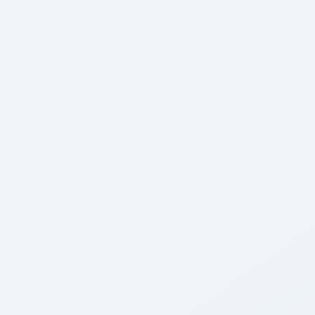
网站首页
> 世界杯亚洲区预选赛直播
世界杯亚洲区买球网免费高清观看
直播！这些平台让你身临其境【世
2026年世界杯亚洲区预选赛激战正酣，
界杯亚洲区预选赛】高清无卡顿
很多球迷在搜索“世界杯亚洲区买球网免
费高清观看直播”时误入歧途。本文为你
2026-07-21
转会爆料
拆解真实观赛需求，推荐央视频、咪咕
世界杯亚洲区买球网免费高清观看直播
世界杯亚洲区预选赛直播
等官方免费高清平台，并教你在移动
端、电视端避开赌博陷阱、获得流畅体
世界杯亚洲区预选赛直播网，高清
验。同时提供多机位切换、预约提醒等
比赛直播网怎么选？【2026年观赛
2026年世界杯亚洲区预选赛激战正酣，
实用技巧，让...
指南】
如何选对高清比赛直播网成为球迷头等
大事。本文从分辨率、版权、延迟等维
2026-07-08
转会爆料
度拆解直播平台的真实差距，提供三步
世界杯亚洲区预选赛直播
高清比赛直播网
筛选法避开“假高清”陷阱，并推荐稳定