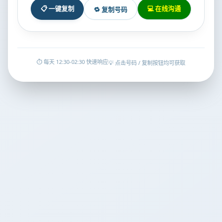
世界杯体育球盘网
美加墨世界杯足球压球站
体育买球站
2026世界
度，教你辨别美加墨世界杯足球压球站
杯投注指南
的可靠性，并总结新手常踩的3个坑，以
及实用的投注策略。无论你是资深玩家
没有更多内容
还是初次接触...