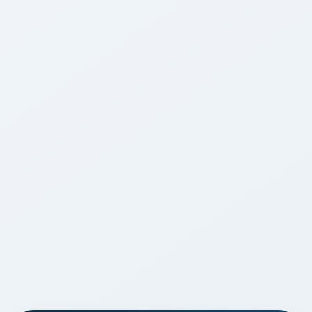
世界杯体育球盘网-美加墨世界杯足
入场、老手提升胜率。不堆砌术语，用
球压球站-BEST365让球站：2026
2026美加墨世界杯即将开踢，球迷们最
真实...
球迷必看指南
关心的莫过于如何选择靠谱的世界杯体
育球盘网。本文从实战角度出发，深度
2026-06-03
赛事前瞻
世界杯体育球盘网
best365让球站
解析美加墨世界杯足球压球站的挑选标
准，重点评测best365让球站的独特优势
世界杯体育球盘网-2026美加墨体
和隐藏玩法。结合北美世界杯的时差特
育球盘网-BT买球网：2026美加墨
2026美加墨世界杯即将开赛，球迷们都
点和让球盘动态调整机制，提供实用的
世界杯观赛新选择【世界杯体育球
在寻找一个靠谱的观赛与数据平台。本
压球技...
盘网】全面升级
文深度解析世界杯体育球盘网-2026美加
2026-05-25
转会爆料
墨体育球盘网-bt买球网的核心功能、操
世界杯体育球盘网
2026美加墨体育球盘网
作逻辑与三大优势，包括实时盘口更
新、社区互动氛围、安全加密保障等。
世界杯体育球盘网：2026世界杯足
同时提供新手必备的选赛建议与临场技
球比球实战技巧，球赛下球网
2026世界杯足球赛即将开打，如何通过
巧，帮...
【2026球迷指南】
靠谱的【世界杯体育球盘网】获取实时
比分、赛程和深度数据？本文从实战角
2026-05-17
热门战报
度拆解球赛下球网的正确姿势，包括平
世界杯体育球盘网
2026世界杯足球比球