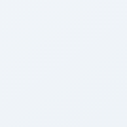
析
转会爆料
数据榜单
赛事前瞻
官网观看入口
超级联赛体育买球网直播官网观看
样找到最稳的通道？【超级联赛体
网】亲测分享
想找超级联赛体育买球网直播官网观看入口？本
变动的原因讲起，分享获取最新入口的可靠渠道
验要点，并教大家如何辨别安全链接。用接地气
开常见坑，快速找到稳定流畅的观赛通道，值得收
深度分析
超级联赛体育买球网
体育买球软件直播官网观看入口，2
新避坑指南【体育买球软件】