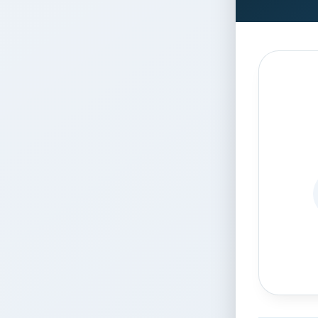
世界杯真人买球-2026
美加墨堵球站-be365压
球网：如何避坑选平
2026-06-11
台？【世界杯真人买
球】实用指南
世界杯在线买球：
2026美加墨投球站怎
么选？【be365足球
2026-06-11
2026-07-08
网】亲测体验
世界杯体育买球：
2026美加墨体球站新
动向【be365球盘网】
2026-06-11
实用指南
世界杯竞猜买球-2026
美加墨让球站：如何用
be365买球网稳抓胜
2026-06-11
算？
美加墨世界杯直播，
2026压球站怎么选？
2026-07-08
【bet28365体育球盘买
2026-06-11
球网】实测体验
世界杯投球网-2026美