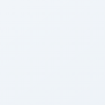
网站首页
> 美加墨世界杯买球网
美加墨世界杯买球网指南：2026足
球买球赛热门平台与BET356体育
2026美加墨世界杯临近，如何选择靠谱
足球压球站实测体验
的美加墨世界杯买球网？本文实测了bet
356体育足球压球站等热门平台，解析美
2026-06-17
赛事前瞻
加墨足球买球赛的投注策略与避坑技
美加墨世界杯买球网
bet356体育足球压球站
巧，帮助你在享受赛事的同时理性参
与，避免踩雷。内容基于真实体验，拒
美加墨世界杯买球网（2026美加墨
绝空泛推荐。...
体育足球买球）实战指南！
2026年美加墨世界杯临近，如何选择靠
BET28365体球网深度体验
谱的买球平台？本文深度测评bet28365
体球网，从牌照、赔率、滚球玩法到新
2026-06-09
转会爆料
手避坑指南，教你正确使用美加墨世界
美加墨世界杯买球网
bet28365体球网
杯买球网进行体育足球买球，享受赛事