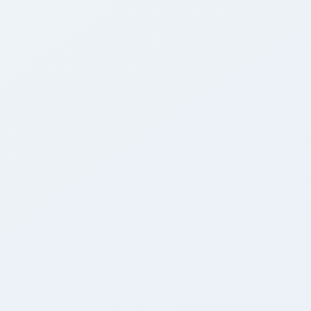
【be365投球网】实战
指南
世界杯买球入口-2026
美加墨体育足球压球
站-be365体球网，你怎
2026-06-11
么选？【2026美加墨
世界杯】观赛与竞猜攻
世界杯线上买球新趋
略
势：2026美加墨体育
足球买球站与be365让
2026-06-11
球网实战指南
世界杯真人买球-2026
美加墨堵球站-be365压
球网：如何避坑选平
2026-06-11
台？【世界杯真人买
球】实用指南
世界杯在线买球：
2026美加墨投球站怎
么选？【be365足球
2026-06-11
网】亲测体验
世界杯体育买球：
2026美加墨体球站新
动向【be365球盘网】
2026-06-11
实用指南