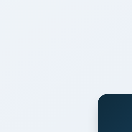
最新文章
体育世界杯买球网：
2026美加墨体育买球
站实战评测【be365堵
2026-06-11
球网】新手必看
世界杯足球买球：
2026美加墨体育球盘
买球站怎么选？
2026-06-11
【be365投球网】实战
指南
世界杯买球入口-2026
美加墨体育足球压球
站-be365体球网，你怎
2026-06-11
么选？【2026美加墨
世界杯】观赛与竞猜攻
世界杯线上买球新趋
略
势：2026美加墨体育
足球买球站与be365让
2026-06-11
球网实战指南