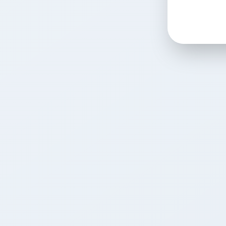
加墨球盘站-bet28365
体育足球买球网 全面
2026-06-11
解析2026世界杯投注
平台【bet28365】
2026年世界杯网-2026
美加墨买球站：如何找
到靠谱的bet28365体育
2026-06-11
球盘买球站？【观赛与
安全指南】
2026世界杯网-2026美
加墨球盘买球站-
bet28365体育足球压球
2026-06-11
站，2026美加墨世界
杯投注全攻略【2026
美加墨世界杯网-2026
世界杯网】实战指南
美加墨足球压球站-
bet28365体育足球买球
2026-06-11
站：2026年世界杯竞
猜怎么选？【美加墨世
世界杯社区-2026美加
界杯】深度盘点
墨足球买球站，
bet28365堵球站深度解
2026-06-11
析【球迷必看】