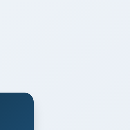
世界杯竞猜买球-2026
美加墨让球站：如何用
be365买球网稳抓胜
2026-06-11
算？
美加墨世界杯直播，
2026压球站怎么选？
【bet28365体育球盘买
2026-06-11
球网】实测体验
世界杯投球网-2026美
加墨球盘站-bet28365
体育足球买球网 全面
2026-06-11
解析2026世界杯投注
平台【bet28365】
2026年世界杯网-2026
美加墨买球站：如何找
到靠谱的bet28365体育
2026-06-11
球盘买球站？【观赛与
安全指南】
2026世界杯网-2026美
加墨球盘买球站-
bet28365体育足球压球
2026-06-11
站，2026美加墨世界
杯投注全攻略【2026
美加墨世界杯网-2026