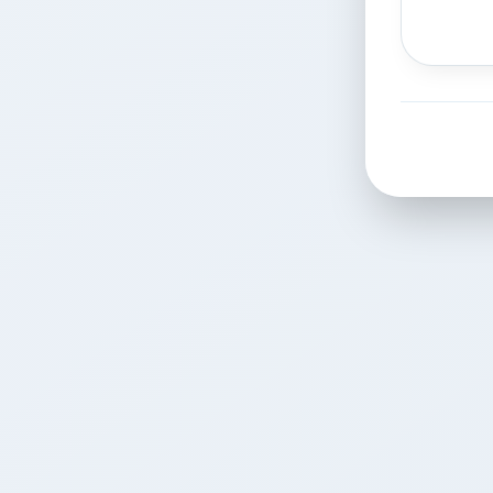
加墨球盘站-bet28365
体育足球买球网 全面
2026-06-11
解析2026世界杯投注
平台【bet28365】
2026年世界杯网-2026
美加墨买球站：如何找
到靠谱的bet28365体育
2026-06-11
球盘买球站？【观赛与
2026-05-06
安全指南】
2026世界杯网-2026美
加墨球盘买球站-
bet28365体育足球压球
2026-06-11
站，2026美加墨世界
杯投注全攻略【2026
美加墨世界杯网-2026
世界杯网】实战指南
美加墨足球压球站-
bet28365体育足球买球
2026-06-11
站：2026年世界杯竞
猜怎么选？【美加墨世
世界杯社区-2026美加
界杯】深度盘点
墨足球买球站，
bet28365堵球站深度解
2026-06-11
2026-05-05
析【球迷必看】