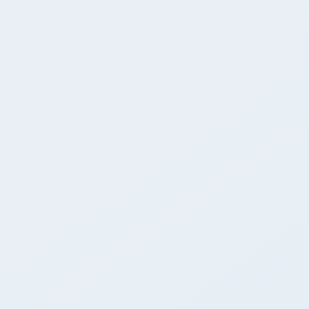
世界杯体育足球比球-美加墨体育足
体育买球，2026美加墨世界杯观
鱼体育买球平台深度解析
2026年美加墨世界杯即将开幕，本文为您全面
足球比球的精彩看点，介绍美加墨体育足球网的
鱼体育买球的平台优势。从赛程分析到投注策略
握本届世界杯的买球机会，享受足球激情与收益的
转会爆料
世界杯体育足球比球
美加墨体育足球网
乐鱼体育买球
2
世界杯初盘买球网：美加墨足球买
体育买球站，2026年必看指南
2026年美加墨世界杯即将开赛，如何选择靠谱
球网？本文深度评测美加墨足球买球站与OD体
优势，从初盘价值、平台合规性到实战技巧，助
适合所有关注体育竞猜的球迷阅读，原创干货，拒
热门战报
世界杯初盘买球网
美加墨足球买球站
OD体育买球站
2