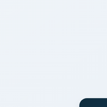
最新文章
体育世界杯买球网：
2026-05-23
2026美加墨体育买球
站实战评测【be365堵
2026-06-11
球网】新手必看
世界杯足球买球：
2026美加墨体育球盘
买球站怎么选？
2026-06-11
【be365投球网】实战
指南
世界杯买球入口-2026
美加墨体育足球压球
站-be365体球网，你怎
2026-06-11
么选？【2026美加墨
2026-05-14
世界杯】观赛与竞猜攻
世界杯线上买球新趋
略
势：2026美加墨体育
足球买球站与be365让
2026-06-11
球网实战指南