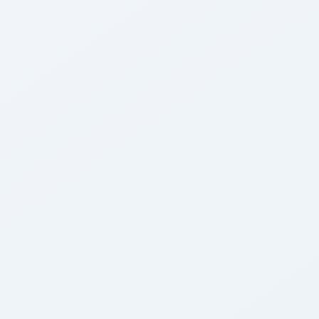
析
转会爆料
数据榜单
赛事前瞻
26美加墨世界杯
世界杯足球赛-2026美加墨足球赛
站观赛全攻略【世界杯2026】
2026年美加墨世界杯即将开赛，三大洲时差和
球迷头疼。本文深度解析bt压球站这一民间直播
法、安全技巧以及2026世界杯赛程时间安排。
直播源到画质调节、回看功能，手把手教你用低
数据榜单
2026美加
流畅的观赛体验。文章还分享了海...
世界杯买球赛-2026美加墨买球赛
球站】带你玩转观赛新体验