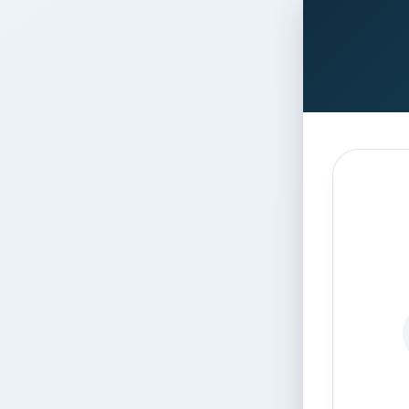
世界杯真人买球-2026
美加墨堵球站-be365压
球网：如何避坑选平
2026-06-11
台？【世界杯真人买
球】实用指南
世界杯在线买球：
2026美加墨投球站怎
么选？【be365足球
2026-06-11
2026-05-08
网】亲测体验
世界杯体育买球：
2026美加墨体球站新
动向【be365球盘网】
2026-06-11
实用指南
世界杯竞猜买球-2026
美加墨让球站：如何用
be365买球网稳抓胜
2026-06-11
算？
美加墨世界杯直播，
2026压球站怎么选？
2026-05-06
【bet28365体育球盘买
2026-06-11
球网】实测体验
世界杯投球网-2026美