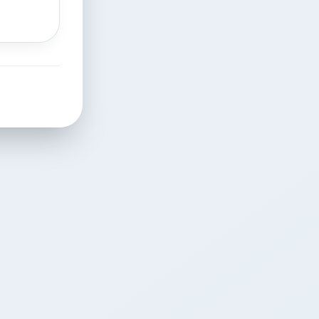
网-6686
2026美加墨世界杯让
球网怎么选？365买球
赛与购彩指
平台实测与体育买球避
2026-05-01
坑指南
杯体彩买球网”、
世界杯赌球网风险警
。本文从赛事亮
示！美加墨球盘买球网
把手教你如何
与永利体育买球网真相
2026-04-25
揭秘
陷阱，真正享
026美加墨世界杯
世界杯压球网，2026
世界杯比球站全攻略
——6686体育下球平
2026-04-30
体球，这些观
台深度解析
世界杯足球压球网，
球网】深度
2026世界杯观赛新选
择？【五联赛体育网】
2026-05-03
制让比赛悬念陡
带你全面了解
026美加墨体
网的数据判断强
想在世界杯期
标签列表
球
让球网
赛事分析