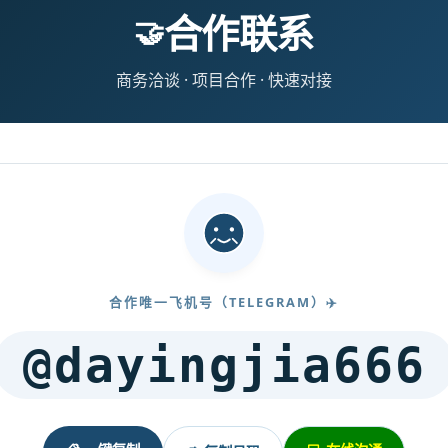
赛：乐动足球买球平台观赛指南
2026年美加墨世界杯即将点燃战火，足球迷如
球赛？本文从赛程时差、核心数据指标到乐动足
使用技巧，为你梳理2026美加墨体育足球买球
避开常见误区，用理性分析享受足球盛宴。...
深度分析
2026美加墨世
世界杯体球网-2026美加墨体球网
球网：球迷必备的赛事信息聚合平
【2026美加墨】世界杯观赛指南
2026年美加墨世界杯即将开幕，48支球队、10
何快速获取赛程、数据与深度分析？本文带你深
体球网、2026美加墨体球网和华体会买球网这
从实时比分到战术拆解，从球员雷达图到专家直
转会爆料
2026
气的方式告诉你为什么它们是...