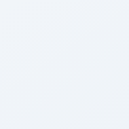
首页
热门战报
深度分
网站首页
> 20
东宅港足球
东宅港足球专注足球体育资讯，覆盖英
2026-05-26
超、西甲、德甲、意甲、法甲、欧冠、欧
联、世界杯、欧洲杯、亚洲杯、美洲杯、
中超、亚冠、日职联、韩K联、荷甲、葡
超、巴甲、美职联等全球百余项赛事。提
供快讯战报、战术板拆解、转会内幕及射
手榜统计。从看热闹到看懂门道，这里是
你的一站式足球信息站。