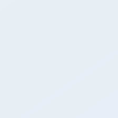
体育世界杯买球网新选择！
2026美加墨世界杯体育球
美加墨世界杯让球赛深度解
盘赛深度解析：如何选对买
析，JXF体育网助您把握20
球网与体育堵球站？
26赛事脉搏
世界杯足球压球赛！美加墨
世界杯体育足球买球网·美
世界杯投球站精选：球盘买
加墨世界杯体育体球，202
球站2026投注全攻略
6沙巴买球站深度解析！
世界杯球盘买球网——美加
世界杯球盘站精选指南：美
墨世界杯足球压球攻略，澳
加墨体育压球赛攻略与乐鱼
门买球网2026观赛指南
买球体验解析