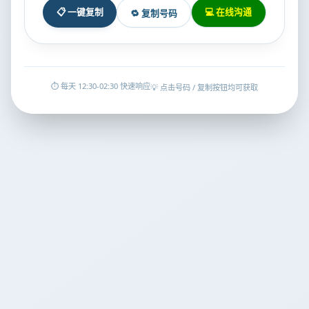
育压球赛的新赛制有哪些特殊玩法？乐
2026-04-26
热门战报
鱼买球平台是否值得尝试？本文从实战
世界杯球盘站
美加墨体育压球赛
乐鱼买球
2026世界杯投注攻略
角度出发，深入解析盘口选择技巧、赛
制变化对投注的影响以及新手避坑指
世界杯球盘买球站！美加墨体育买
南，助你在世界杯期间理性参与、享受
球赛怎么选？球盟会买球全攻略来
2026年美加墨世界杯即将开赛，如何挑
足球魅力。内容紧...
了
选靠谱的世界杯球盘买球站？本文深度
解析美加墨体育买球赛的盘口玩法与风
2026-04-26
赛事前瞻
险，并重点测评球盟会买球的实战策
世界杯球盘买球站
美加墨体育买球赛
球盟会买球
2026世界杯投注
略、资金管理技巧及隐藏投注门道。内
攻略
容原创，无AI感，助你避开黑站、理性
参与赛事预测。...
世界杯押球网-美加墨体育买球站-
乐动体育买球网：2026美加墨世界
2026美加墨世界杯即将开幕，想找靠谱
杯观赛与投注攻略
的观赛和资讯平台？本文深入解析世界
杯押球网、美加墨体育买球站与乐动体
2026-04-25
数据榜单
育买球网的特点，教你如何辨别真伪、
世界杯押球网
美加墨体育买球站
乐动体育买球网
2026世界杯投注
挑选安全合规的体育服务站点。从球队