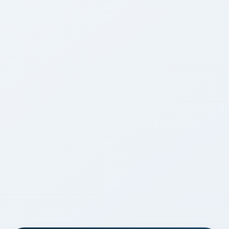
注攻略
助您在2026年世界杯期间做出更理性的
决策。内容涵盖平台筛选指标、让球赛
2026美加墨世界杯体育球盘赛深度
实战技巧...
解析：如何选对买球网与体育堵球
2026美加墨世界杯即将到来，本文深度
站？
解析世界杯体育球盘赛的核心玩法，教
你如何辨别靠谱的美加墨世界杯体育堵
2026-04-27
转会爆料
球站，并对比主流买球网平台优劣。从
世界杯体育球盘赛
美加墨世界杯体育堵球站
买球网
2026世界杯投
盘口分析到资金安全，从常见误区到实
注攻略
战技巧，让你在享受赛事的同时，科学
参与合法体育博彩，避免踩坑。...
世界杯足球压球赛！美加墨世界杯
投球站精选：球盘买球站2026投注
2026年美加墨世界杯即将开赛，世界杯
全攻略
足球压球赛的投注热度空前。本文从实
战角度出发，教你如何筛选靠谱的美加
2026-04-27
赛事前瞻
墨世界杯投球站，解析球盘买球站的盘
世界杯足球压球赛
美加墨世界杯投球站
球盘买球站
2026世界杯投
口玩法与投注策略，同时避开常见误
注攻略
区。无论新手还是老手，都能从中获取
实用的2026世界杯投注指南，理性参
世界杯体育足球买球网·美加墨世界