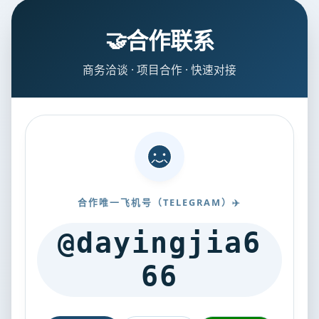
与，享受赛事。...
杯体育体球，2026沙巴买球站深度
2026美加墨世界杯体育体球激战正酣，
解析！
世界杯体育足球买球网如何选择？本文
深度解析沙巴买球站的核心优势、投注
2026-04-26
热门战报
策略与避坑指南，助你把握北美三地赛
世界杯体育足球买球网
美加墨世界杯体育体球
沙巴买球站
2026世
事脉搏，实现理性购彩与高回报率的完
界杯投注攻略
美平衡。...
世界杯球盘买球网——美加墨世界
杯足球压球攻略，澳门买球网2026
2026年美加墨世界杯即将点燃北美洲，
观赛指南
全球球迷正通过世界杯球盘买球网获取
专业盘口分析，而澳门买球网凭借合规
2026-04-26
热门战报
运营与深度数据成为投注首选。本文从
世界杯球盘买球网
美加墨世界杯足球压球
澳门买球网
2026世界杯
赛事亮点、盘型玩法、平台选择三大维
投注攻略
度，解析美加墨世界杯足球压球的核心
策略，帮助你在48支球队的激烈竞争中
世界杯球盘站精选指南：美加墨体
把握胜机。阅...
育压球赛攻略与乐鱼买球体验解析
2026年美加墨世界杯即将点燃战火，如
何选择靠谱的世界杯球盘站？美加墨体