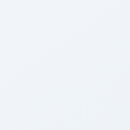
网站首页
> 2026世界杯投注攻略
BET366足球站-美加墨世界杯体育
投球：2026年美加墨世界杯投注攻
2026年美加墨世界杯即将开幕，bet366
略【BET366】实战经验分享
足球站作为专注体育投球的平台，在赔
率、结算速度、玩法多样性上表现如
2026-07-02
转会爆料
何？本文结合真实玩家反馈和实战策
bet366足球站-美加墨世界杯体育投球
2026世界杯投注攻略
略，分析bet366足球站-美加墨世界杯体
育投球的优缺点，教你如何避开超级投
体育世界杯买球网新选择！美加墨
球的坑、利用串关工具稳定盈利，同时
世界杯让球赛深度解析，JXF体育
2026年美加墨世界杯即将开战，如何选
提醒...
网助您把握2026赛事脉搏
择靠谱的体育世界杯买球网？本文深度
解析美加墨世界杯让球赛的投注逻辑，
2026-04-29
数据榜单
结合JXF体育网的独家功能，从盘口解
体育世界杯买球网
美加墨世界杯让球赛
JXF体育网
2026世界杯投
读、新规影响、常见误区到进阶玩法，