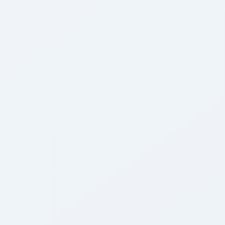
的世界杯亚洲区直播网直播官网观看入口。本文
咕视频、抖音、央视频等官方渠道的手机端、电
观看方法，避开盗链和钓鱼网站，免费高清不卡
赛事前瞻
世界杯亚洲区直播网
2026世界杯亚
国足赛程看点及常见问题解答，帮你轻松...
世界杯比球网址高清比赛直播网：2
球必备神器【世界杯直播】指南
2026年世界杯即将开赛，找对高清直播网址是
需。本文从实际体验出发，教你如何筛选靠谱的
开诈骗陷阱，并提供央视、商业平台及聚合站等
道。涵盖延迟率、画质、弹幕互动等核心指标，
深度分析
世界杯比球网
立稳定的直播备选方案，让看球更省心、更畅...
美加墨世预赛直播无插件在线直播网
年球迷必备的观赛神器！【美加墨
高清流畅不卡顿
2026年美加墨世界杯预选赛激战正酣，本文精