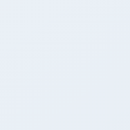
世界杯体育直播观赛直播官网观看
2026年官方入口全攻略【世界杯
2026年世界杯即将打响，中国球迷最关心的官
里？本文从央视、咪咕、抖音三大平台出发，手
稳定高清的世界杯体育直播观赛直播官网观看入
盗链和诈骗网站，让你安心享受每一场巅峰对决。.
赛事前瞻
世界杯直播
世
世界杯比球网址免费高清观看直播！
观赛必备指南【高质量直播源】
2026年世界杯即将开赛，免费高清观看直播是
问题。本文从实战角度出发，为你揭秘靠谱的比
如何避开假资源陷阱，以及三个提升观赛体验的
需付费，也能流畅看球，赶紧收藏这份观赛指南。.
赛事前瞻
世界杯比球网址