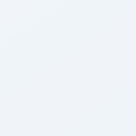
1031
1219
5
文章
标签
分类
2026-07-21
网站分类
热门战报
深度分析
2026-07-21
转会爆料
数据榜单
赛事前瞻