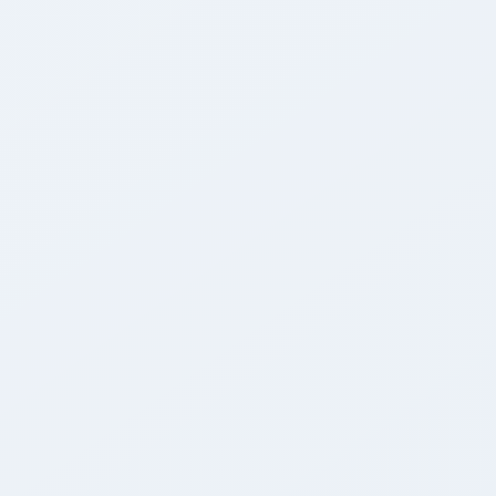
2026年世界杯亚洲区预选赛激战正酣，球迷最
何找到稳定、高清、免费的直播渠道。本文实测
台、国际流媒体、社交媒体三类方案，详细对比
出解决卡顿、延迟的实用技巧。同时梳理了关键
深度分析
世界杯2026亚洲外围赛直播免费高清观看直播
2026
针对手机、电脑、电视等不同观看场景提...
直播世界杯预选赛高清比赛直播网，
预赛观赛指南【高清直播网】必备
2026年世界杯预选赛激战正酣，怎么选一个流
世界杯预选赛高清比赛直播网？本文基于实测体
频、咪咕、爱奇艺体育等主流平台，给出画质、
比的详细分析，并附上避坑指南，帮你轻松看完整
转会爆料
直播世界杯预选赛高清比赛直播网
20
世界杯压球网视频直播网站 202
【世界杯压球网视频直播网站】