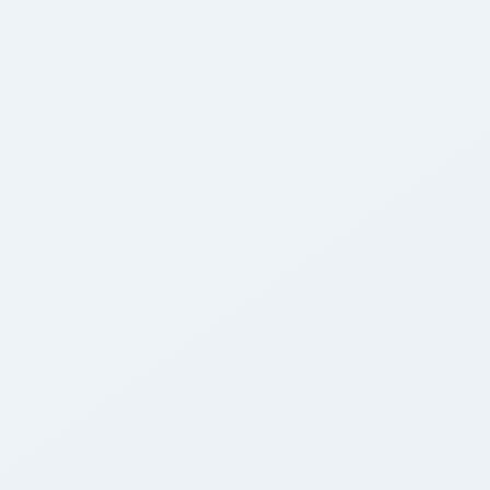
世界杯真人买球-2026
美加墨堵球站-be365压
球网：如何避坑选平
2026-06-11
台？【世界杯真人买
球】实用指南
世界杯在线买球：
2026-07-20
2026美加墨投球站怎
么选？【be365足球
2026-06-11
网】亲测体验
世界杯体育买球：
2026美加墨体球站新
动向【be365球盘网】
2026-06-11
实用指南
世界杯竞猜买球-2026
美加墨让球站：如何用
be365买球网稳抓胜
2026-06-11
算？
2026-07-20
美加墨世界杯直播，
2026压球站怎么选？
【bet28365体育球盘买
2026-06-11
球网】实测体验
世界杯投球网-2026美