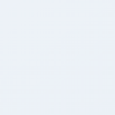
关心的莫过于如
世界杯买球网
(16)
整理了官方平
优缺点，并给
世界杯足球买球网
(13)
赛程时间点，
世界杯亚洲区预选赛
2026世界杯
(16)
世界杯足球网
(13)
2026世
世界杯投球网
(15)
推荐
世界杯体育买球
(14)
畅不卡顿的直播
2026世界杯投注指南
(11)
验，对比央视
稳定性、性价
世界杯足球买球
(15)
届世预赛。...
26世预赛观赛平台
2026美加墨世界杯
(13)
世界杯买球赛
(13)
6观赛新体验
世界杯买球站
(13)