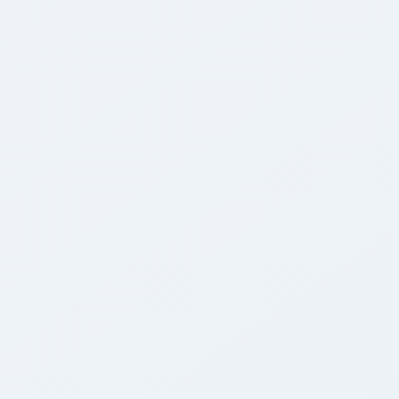
插件、高清流畅的在线直播网站，帮你避开广告
恼。从加载速度、画质、广告控制到赛程覆盖，
选靠谱的观赛平台，让熬夜看球不再心塞。无论
赛事前瞻
美加墨世预赛直播
队、墨西哥队，还是关注黑马逆袭，这篇...
大发堵球站高清比赛直播网！202
赛体验【大发堵球站】完整实测
2026年实测分享：大发堵球站高清比赛直播网
本文从画质、线路覆盖、移动端体验、常见问题
拆解这个免费直播平台的真实表现。无论你是找
热门杯赛，这里都能给你一个靠谱的参考。...
数据榜单
大发堵球站高清比赛直播网
世界杯2026亚洲外围赛直播免费
播，球迷必看攻略！【免费高清】