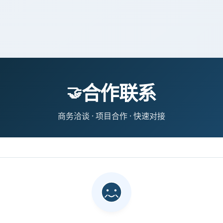
2026年世界杯扩军至48队，观赛渠道怎么选？
评测世界杯压球网视频直播网站，涵盖多视角切
等新功能，并教你识别钓鱼网站、利用数据化工
老球迷私藏的观赛技巧全公开，让你这个夏天看球
数据榜单
世界杯压球网视频直播网站
20
美加墨世界杯体育堵球网高清比赛
2026年观赛指南【高清直播平台
2026年美加墨世界杯即将到来，全球球迷都在
堵球网高清比赛直播网。本文从时差应对、平台
南等角度，为你揭秘如何选择稳定、高清的直播
实际体验中的避坑技巧，助你畅享这届足球盛宴。.
深度分析
美加墨世界杯直
预选赛体育让球免费高清观看直播，