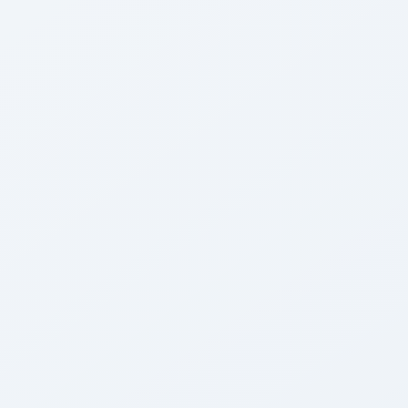
美加墨世预赛直播球盘买球，高清
比赛直播网（美加墨世预赛）
2026年美加墨世界杯预选赛激战正酣，
2026看球必备指南
球迷们最关心的就是如何找到靠谱的美
加墨世预赛直播球盘买球高清比赛直播
2026-07-26
热门战报
网。本文从高清直播源选择、球盘数据
美加墨世预赛直播球盘买球高清比赛直播网
2026世界杯预选赛
解读、买球风险控制到平台避坑技巧，
结合真实观赛体验为你逐一拆解。无论
BE365球盘站在线观看免费直播
你是想流畅看球、理性分析盘口，还是
站，2026年观赛新选择【BE365
2026年体育迷必看！be365球盘站在线
安全参与买球，...
球盘站】体验指南
观看免费直播站实测分享，从赛事覆
盖、清晰度、稳定性到使用注意事项全
2026-07-26
赛事前瞻
be365球盘站
免费直播站
面解析。本文基于长期真实体验，告诉
你这个免费直播站到底值不值得用，如
美加墨足球进球在线观看免费直播
何避开广告陷阱，以及2026年最新的观
站：2026年观赛新选择，球迷必收
2026年美加墨世界杯即将开赛，如何免
赛技巧。无需注册即可观看英超、欧