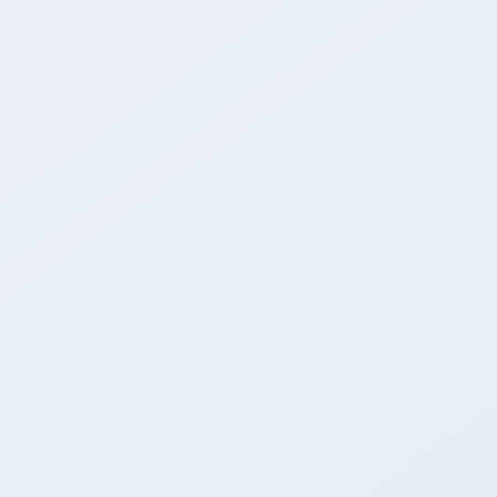
播”时容易误入非法赌博网站。本文从正
2026-07-25
转会爆料
世界杯直播
免费高清观看
规观赛渠道、诈骗套路识别、安全观赛
建议三个角度，帮你找到真正的免费高
365BEST买球站高清比赛直播
清直播平台，同时远离球盘陷阱。无论
网：2026年体育迷的终极选择？
2026年体育迷如何找到真正高清、稳定
你是老球迷还是新手，这篇指南都能让
【365BEST买球站】真实体验分
的比赛直播平台？本文基于亲身体验，
你安全、尽...
享
深度评测365best买球站高清比赛直播
2026-07-25
热门战报
365best买球站
高清比赛直播网
网，从画质、延迟、赛事覆盖到避坑指
南，用口语化的真实案例帮你判断它是
多宝体育买球直播官网观看入口在
否值得一试。适合正在寻找靠谱直播源
哪？2026年最新指南与避坑技巧
还在为多宝体育买球直播官网观看入口
的球迷参考。...
【多宝体育】
发愁？本文结合2026年最新情况，手把
手教你找到稳定可用的入口，避开钓鱼
2026-07-25
热门战报
链接和诈骗陷阱。同时分享多宝体育直
多宝体育买球直播官网观看入口
多宝体育直播入口
播的真实使用体验，包括画质、延迟、
多视角功能等细节，帮你判断是否值得
世界杯体育直播网，免费高清观看
入手。纯干货，不废话，看完就能
比赛直播【2026世界杯】在家就能
2026年世界杯即将开战，在家如何免费
用。...
享受现场激情！
高清观看比赛直播？本文实测多个体育