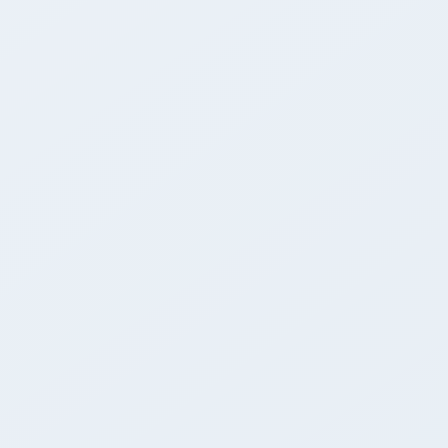
果。无论你是追NBA、NHL还是MLS，
世界杯2026亚洲外围赛直播：高清
这篇实用体验报告都能帮你判断它是否
比赛直播网推荐与观赛指南【2026
2026年世界杯亚洲区外围赛激战正酣，
值得成为你的主选直播平台。...
世预赛】
如何找到稳定、高清的直播平台成为球
迷最关心的问题。本文从推荐靠谱高清
2026-07-25
转会爆料
比赛直播网、避开卡顿陷阱、提前锁定
2026世界杯亚洲外围赛直播
高清比赛直播网
赛程、应对突发黑屏到发掘冷门渠道，
全方位为你提供观赛指南。无论你是追
万博投球赛视频直播网站！2026年
国足还是看强强对话，这篇实用攻略都
实测好用平台盘点【万博投球赛视
2026年看球赛，找对直播网站能省一半
能帮你不错过任...
频直播】选择指南
心。本文实测盘点多款万博投球赛视频
直播网站，从画质、解说、延迟到兼容
2026-07-25
转会爆料
性逐个分析，既有主流平台也有冷门宝
万博投球赛视频直播网站
体育直播平台推荐
藏，附带三个提升观看体验的实用技
巧。无论你是手机党还是电脑控，这篇
世界杯球盘买球地址免费高清观看
指南能帮你快速锁定最适合自己的直播
直播？2026年世界杯观赛指南与安
2026年世界杯即将开赛，很多球迷在搜
渠道，从此告别卡...
全建议【世界杯直播】
索“世界杯球盘买球地址免费高清观看直