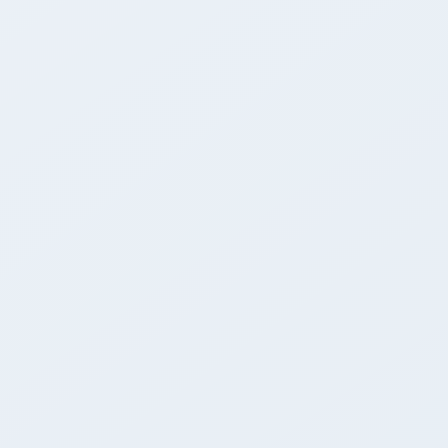
九游体育买球网免费高清观看直播
体育直播平台测评
你为什么这个平台值得信赖。无需付
费，画质超清，覆盖足球、篮球、电竞
FIFA买球网免费高清观看直播！
等六大类赛事，手把手教你避开观看陷
2026年观赛新姿势【FIFA买球
2026年球市火热，FIFA买球网免费高清
阱，轻松享受沉浸...
网】实战分享
观看直播成为许多球迷的首选。本文结
合实测经验，教你辨别正规站点、获取
2026-07-29
赛事前瞻
FIFA买球网
免费高清直播
稳定高清画质、规避安全风险，并分享
热门赛事观赛心得，避免踩坑。...
（美加墨世界杯球盘买球网）？视
频直播网站选哪家，2026观赛指南
2026年美加墨世界杯临近，球迷最头疼
的就是选一个靠谱的“美加墨世界杯球盘
买球网视频直播网站”。本文从直播平台
2026-07-29
深度分析
美加墨世界杯
视频直播网站
选择、合法球盘玩法、常见诈骗套路到
实用观赛工具，帮你避开陷阱，轻松享
世界杯外围直播免费高清观看直
受足球盛宴。无论是想看高清直播还是
播，2026年球迷必藏的观赛指南！
2026年世界杯外围赛激战正酣，本文手
小玩一把体彩，这篇指南都能提供真实
【免费高清】
把手教你找到免费高清的直播渠道，避
可落地的参...
开卡顿和假源，涵盖官方平台推荐、观
2026-07-29
深度分析
世界杯外围直播
免费高清观看直播