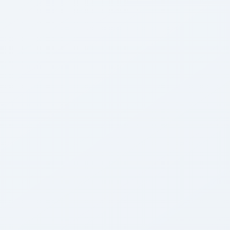
世界杯足球买球网直播官网观看入
口！2026实战指南，为你解析【世
2026年世界杯火热来袭，很多球迷苦寻
界杯足球买球网】官方渠道与避坑
“世界杯足球买球网直播官网观看入口”
要点
却屡屡踩坑。本文从实战角度出发，揭
2026-07-30
数据榜单
露真假直播渠道的辨别方法，推荐央
世界杯直播观看入口
世界杯买球网正规渠道
视、咪咕、抖音等官方免费观看入口，
并详细讲解合法竞彩的正确玩法与安全
世预赛体育体球直播官网观看入口
避坑指南。不看这篇文章，你可能在世
——2026最新观赛指南速收藏【世
2026年世预赛激战正酣，找不到靠谱的
界杯期间人财两...
预赛直播入口】
直播入口怎么办？本文实测整理了央视
体育、咪咕体育等官方世预赛体育体球
2026-07-30
深度分析
直播官网观看入口，从手机到电脑全流
世预赛体育体球直播官网观看入口
世预赛直播入口
程操作指南，附带避坑清单和赛程提
醒。拒绝广告弹窗和盗播网站，让你第
世预赛亚洲区直播吧直播官网观看
一时间看高清比赛。球迷必收藏。...