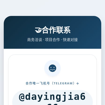
（如VR观赛、小程序化），帮球迷避开
12BET投球网在线观看免费直播
非法博彩和钓鱼平台。纯干货分享，适
站，2026年真香体验全揭秘！
2026年实测分享：12bet投球网在线观看
合想边看高清直播边玩趣味竞猜的玩家
【12BET投球网】实测推荐
免费直播站究竟值不值得用？本文从画
参考。...
质、流畅度、赛事覆盖、操作体验等多
2026-07-29
转会爆料
12bet投球网
免费直播站
维度进行真实评测，对比主流免费平
台，揭秘免费直播站没有隐藏收费的秘
世预赛压球网在线观看免费直播
密，给你最接地气的观赛参考。无论你
站！2026年实测推荐【球迷必看】
2026年世预赛激战正酣，想找靠谱的免
是足球迷还是篮球迷，这篇都能帮你找
费直播站却总被坑？本文实测整理了多
到最省心的...
个世预赛压球网在线观看免费直播站，
2026-07-29
热门战报
世预赛压球网
免费直播站
从画质、稳定性、安全性三个维度深度
评测，并附上避坑指南。无论你是想找
世界杯美加墨压球赛无插件在线直
高清不卡顿的链接，还是想避开钓鱼网
播网，2026年观赛指南【免费高清
2026年美加墨世界杯即将开赛，球迷最
站，这篇攻略都能帮你一步到位。老球
直击】
关心如何找到稳定、流畅的世界杯美加
迷亲测推荐，建...
墨压球赛无插件在线直播网。本文从实
2026-07-29
热门战报
世界杯直播
无插件在线直播
际体验出发，推荐FIFA+、YouTube、央
视频等无插件直播渠道，并总结避坑技