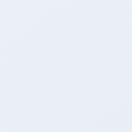
2026-07-31
赛事前瞻
世界杯直播
足球网录像直播官网
别、录像回放操作技巧、主流平台稳定
性评测到避坑防骗指南，全方位为你拆
联赛比球网无插件在线直播网，真
解如何快速、安全、高清地观看比赛直
的靠谱吗？【联赛比球网】2026观
2026年，看球赛还在为找直播源发愁？
播与回放。无论你是国内用户还是海外
赛新体验
本文从真实体验出发，深度评测「联赛
球迷，都能找到...
比球网无插件在线直播网」，涵盖覆盖
2026-07-31
赛事前瞻
联赛种类、无插件优势、是否收费、使
联赛比球网无插件在线直播网
免费体育直播推荐
用技巧及与其他平台的对比。告别广告
弹窗和客户端下载，教你如何零门槛畅
世预赛足球买球地址无插件在线直
享五大联赛、NBA、世预赛等高清直
播网 2026世界杯预选赛观赛指南
2026年世界杯预选赛激战正酣，如何找
播。适合所有追...
【无插件直播】
到真正无插件、不卡顿的世预赛直播地
址？本文为你揭秘靠谱的世预赛足球买
2026-07-30
赛事前瞻
世预赛直播
无插件在线看球
球地址无插件在线直播网，从技术原理
到实测推荐，手把手教你避开弹窗陷
BT888球盘网在线观看免费直播
阱，轻松畅享每一场精彩对决。别再浪
站，2026年体育迷的观赛新选择！
2026年，免费体育直播平台bt888球盘网
费时间找垃圾网站了，看这篇就够
【BT888球盘网】
在线观看免费直播站凭借稳定画质、海
了！...