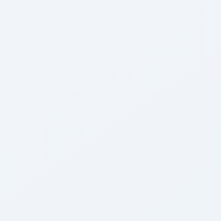
世界杯买球站在线观看免费直播
站，2026年靠谱观赛渠道怎么选？
2026年世界杯临近，如何找到靠谱的世
【球迷必看】
界杯买球站在线观看免费直播站？本文
从线路稳定性、画质清晰度、解说水
2026-08-01
赛事前瞻
平、弹幕氛围等硬指标入手，教你避开
世界杯买球站在线观看免费直播站
2026世界杯免费直播
广告弹窗、虚假高清等常见坑，并提供
赛程提醒、多路同屏等实用功能参考，
美加墨世界杯竞猜足球压球站无插
助你锁定称心的免费观赛渠道，畅享整
件在线直播网怎么选？2026观赛指
2026美加墨世界杯临近，如何挑选一个
个足球盛夏。...
南来了
靠谱的竞猜足球压球站无插件在线直播
网成了球迷热议的话题。本文从直播流
2026-08-01
热门战报
畅度、数据功能、避坑要点等角度，手
美加墨世界杯竞猜足球压球站无插件在线直播网
2026世界杯在线
把手教你找到体验最佳的观赛平台，并
直播
分享实用的测试技巧，让你看球、竞猜
两不误。...